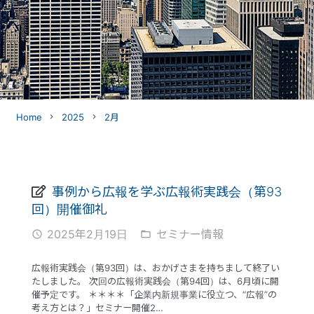
Home
2025
2月
navigate_next
navigate_next
事例から広報を学ぶ広報術実践会（第93
回）開催御礼
2025年2月19日
セミナー情報
access_time
folder_open
広報術実践会（第93回）は、おかげさまを持ちまして終了い
たしました。 次回の広報術実践会（第94回）は、6月頃に開
催予定です。 ＊＊＊＊「企業内新規事業に役立つ、“広報”の
考え方とは？」セミナー開催2…