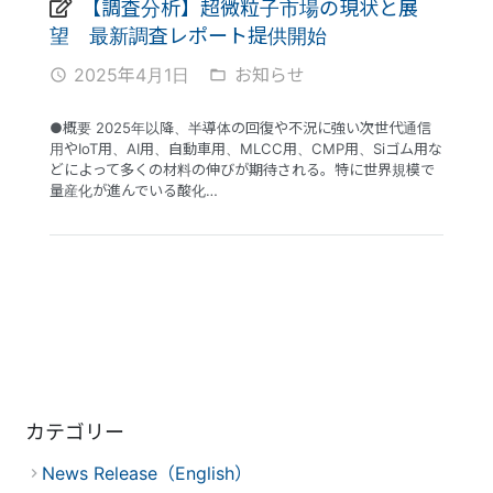
【調査分析】超微粒子市場の現状と展
望 最新調査レポート提供開始
2025年4月1日
お知らせ
access_time
folder_open
●概要 2025年以降、半導体の回復や不況に強い次世代通信
用やIoT用、AI用、自動車用、MLCC用、CMP用、Siゴム用な
どによって多くの材料の伸びが期待される。特に世界規模で
量産化が進んでいる酸化…
カテゴリー
News Release（English）