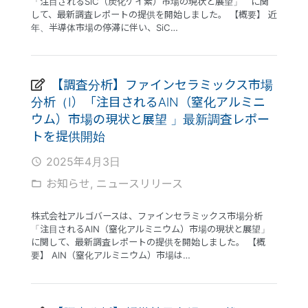
「注目されるSiC（炭化ケイ素）市場の現状と展望」 に関
して、最新調査レポートの提供を開始しました。 【概要】 近
年、半導体市場の停滞に伴い、SiC…
【調査分析】ファインセラミックス市場
分析（I）「注目されるAlN（窒化アルミニ
ウム）市場の現状と展望 」最新調査レポー
トを提供開始
2025年4月3日
access_time
お知らせ
,
ニュースリリース
folder_open
株式会社アルゴバースは、ファインセラミックス市場分析
「注目されるAlN（窒化アルミニウム）市場の現状と展望」
に関して、最新調査レポートの提供を開始しました。 【概
要】 AlN（窒化アルミニウム）市場は…