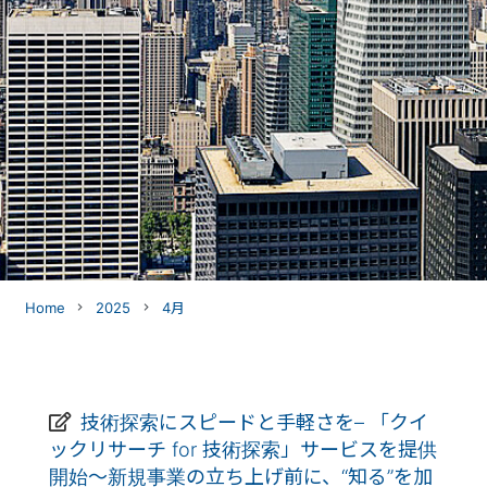
Home
2025
4月
navigate_next
navigate_next
技術探索にスピードと手軽さを– 「クイ
ックリサーチ for 技術探索」サービスを提供
開始〜新規事業の立ち上げ前に、“知る”を加