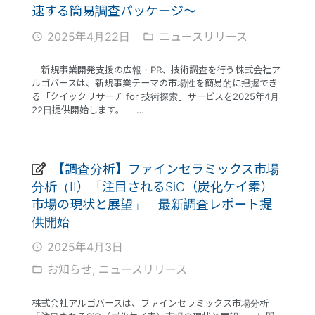
速する簡易調査パッケージ〜
2025年4月22日
ニュースリリース
access_time
folder_open
新規事業開発支援の広報・PR、技術調査を行う株式会社ア
ルゴバースは、新規事業テーマの市場性を簡易的に把握でき
る「クイックリサーチ for 技術探索」サービスを2025年4月
22日提供開始します。 …
【調査分析】ファインセラミックス市場
分析（II）「注目されるSiC（炭化ケイ素）
市場の現状と展望」 最新調査レポート提
供開始
2025年4月3日
access_time
お知らせ
,
ニュースリリース
folder_open
株式会社アルゴバースは、ファインセラミックス市場分析