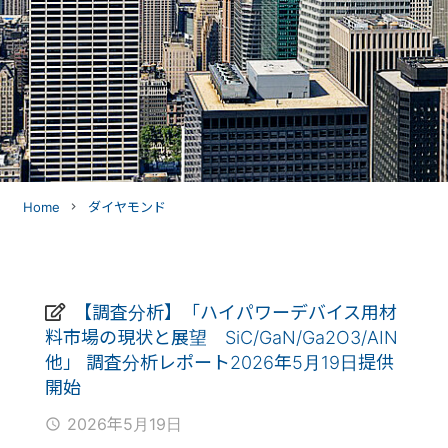
Home
ダイヤモンド
navigate_next
【調査分析】「ハイパワーデバイス用材
料市場の現状と展望 SiC/GaN/Ga2O3/AIN
他」 調査分析レポート2026年5月19日提供
開始
2026年5月19日
access_time