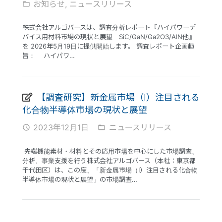
お知らせ
,
ニュースリリース
folder_open
株式会社アルゴバースは、調査分析レポート『ハイパワーデ
バイス用材料市場の現状と展望 SiC/GaN/Ga2O3/AIN他』
を 2026年5月19日に提供開始します。 調査レポート企画趣
旨： ハイパワ…
【調査研究】新金属市場（Ⅰ）注目される
化合物半導体市場の現状と展望
2023年12月1日
ニュースリリース
access_time
folder_open
先端機能素材・材料とその応用市場を中心にした市場調査、
分析、事業支援を行う株式会社アルゴバース（本社：東京都
千代田区）は、この度、「新金属市場（Ⅰ）注目される化合物
半導体市場の現状と展望」の市場調査…