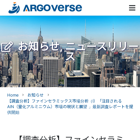
お知らせ
,
ニュースリリー
ス
Home
お知らせ
navigate_next
navigate_next
【調査分析】ファインセラミックス市場分析（I）「注目される
AlN（窒化アルミニウム）市場の現状と展望 」最新調査レポートを提
供開始
【調査分析】ファインセラミ