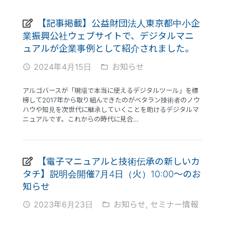
【記事掲載】公益財団法人東京都中小企
業振興公社ウェブサイトで、デジタルマニ
ュアルが企業事例として紹介されました。
2024年4月15日
お知らせ
access_time
folder_open
アルゴバースが「現場で本当に使えるデジタルツール」を標
榜して2017年から取り組んできたのがベタラン技術者のノウ
ハウや知見を次世代に継承していくことを助けるデジタルマ
ニュアルです。これからの時代に見合…
【電子マニュアルと技術伝承の新しいカ
タチ】説明会開催7月4日（火）10:00〜のお
知らせ
2023年6月23日
お知らせ
,
セミナー情報
access_time
folder_open