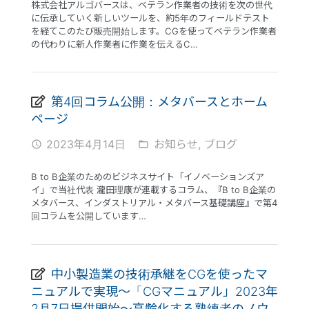
株式会社アルゴバースは、ベテラン作業者の技術を次の世代
に伝承していく新しいツールを、約5年のフィールドテスト
を経てこのたび販売開始します。CGを使ってベテラン作業者
の代わりに新人作業者に作業を伝えるC…
第4回コラム公開：メタバースとホーム
ページ
2023年4月14日
お知らせ
,
ブログ
access_time
folder_open
B to B企業のためのビジネスサイト「イノベーションズア
イ」で当社代表 瀧田理康が連載するコラム、『B to B企業の
メタバース、インダストリアル・メタバース基礎講座』で第4
回コラムを公開しています…
中小製造業の技術承継をCGを使ったマ
ニュアルで実現〜「CGマニュアル」2023年
2月7日提供開始〜高齢化する熟練者のノウ