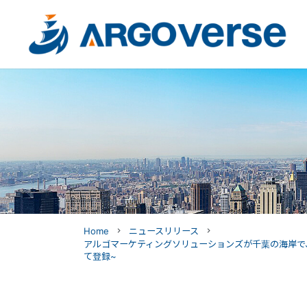
Home
ニュースリリース
navigate_next
navigate_next
アルゴマーケティングソリューションズが千葉の海岸で、 
て登録~